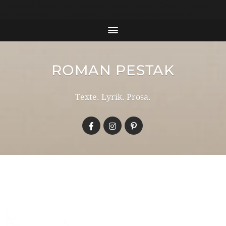
#Google Analytics Tracking Code 258400491 google-
site-verification: google6543027b0b9e3b74.html
ROMAN PESTAK
Texte. Lyrik. Prosa.