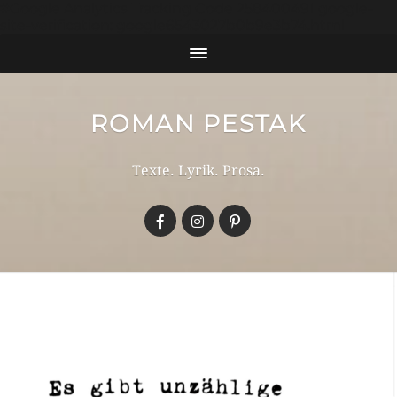
#Google Analytics Tracking Code 258400491 google-
site-verification: google6543027b0b9e3b74.html
ROMAN PESTAK
Texte. Lyrik. Prosa.