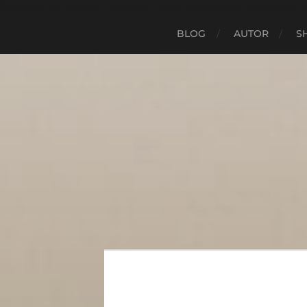
#Google Analytics Tracking Code 258400491 google-sit
BLOG
AUTOR
S