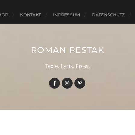
e-verification: google6543027b0b9e3b74.html
HOP
KONTAKT
IMPRESSUM
DATENSCHUTZ
ROMAN PESTAK
Texte. Lyrik. Prosa.