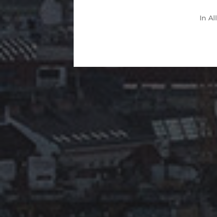
In
Al