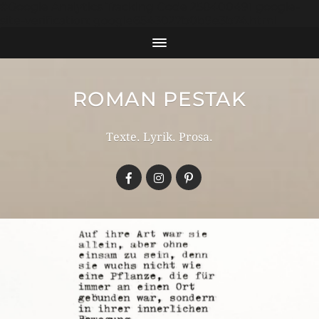
#Google Analytics Tracking Code 258400491 google-
site-verification: google6543027b0b9e3b74.html
ROMAN PESTAK
Texte. Lyrik. Prosa.