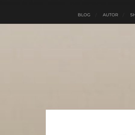
#Google Analytics Tracking Code 258400491 google-sit
BLOG
AUTOR
S