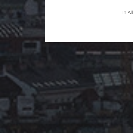
In
Al