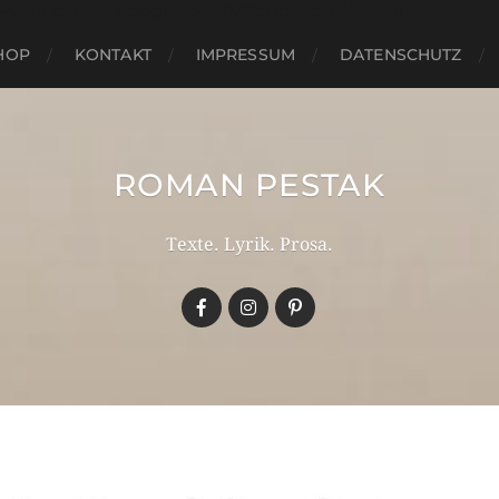
e-verification: google6543027b0b9e3b74.html
HOP
KONTAKT
IMPRESSUM
DATENSCHUTZ
ROMAN PESTAK
Texte. Lyrik. Prosa.