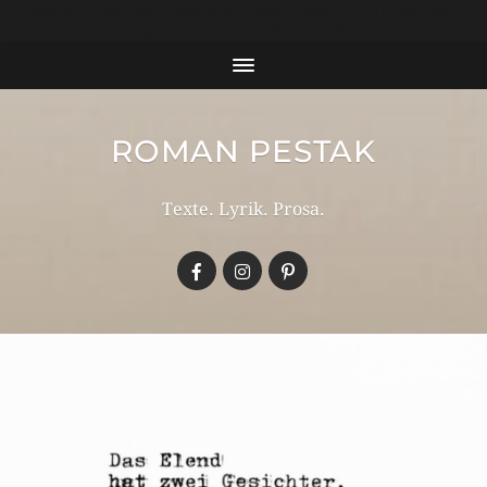
#Google Analytics Tracking Code 258400491 google-
site-verification: google6543027b0b9e3b74.html
ROMAN PESTAK
Texte. Lyrik. Prosa.