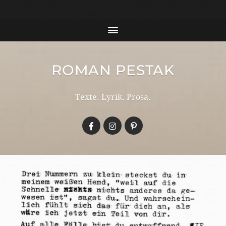
#Google Analytics Tracking Code 258400491 google-
site-verification: google6543027b0b9e3b74.html
ROMAN PESTAK
Texte. Lyrik. Prosa.