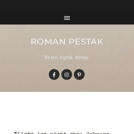
#Google Analytics Tracking Code 258400491 google-
site-verification: google6543027b0b9e3b74.html
ROMAN PESTAK
Texte. Lyrik. Prosa.